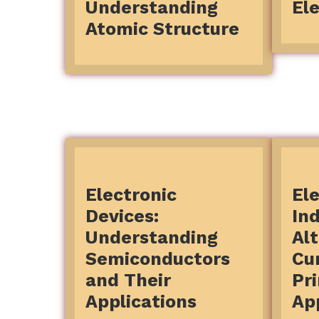
Understanding
Ele
Atomic Structure
Electronic
El
Devices:
In
Understanding
Al
Semiconductors
Cu
and Their
Pr
Applications
Ap