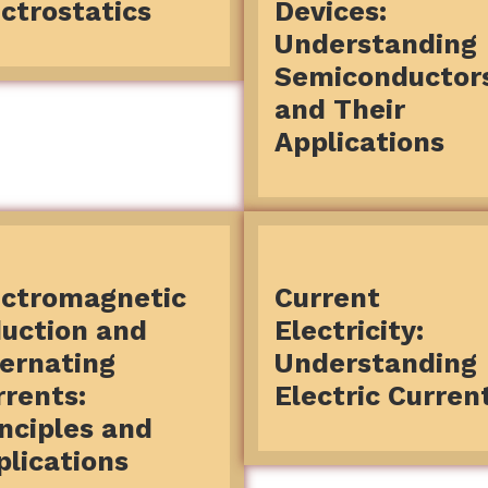
ctrostatics
Devices:
Understanding
Semiconductor
and Their
Applications
ectromagnetic
Current
duction and
Electricity:
ternating
Understanding
rrents:
Electric Curren
inciples and
plications