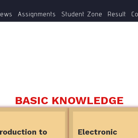
Home
knowledgehub
ews
Assignments
Student Zone
Result
Co
BASIC KNOWLEDGE
troduction to
Electronic