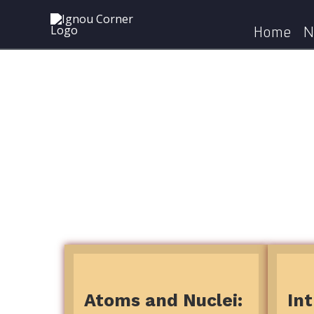
Skip
to
Home
N
content
Atoms and Nuclei:
In