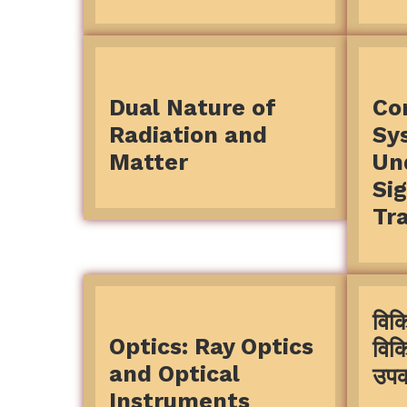
Dual Nature of
Co
Radiation and
Sy
Matter
Un
Si
Tr
विक
Optics: Ray Optics
विक
and Optical
उप
Instruments