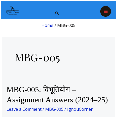
Skip
Post
Mai
to
pagination
Search
Men
content
Home
MBG-005
MBG-005
MBG-
MBG-005: विभूतियोग –
005:
Assignment Answers (2024–25)
विभूतियोग
–
Leave a Comment
/
MBG-005
/
IgnouCorner
Assignment