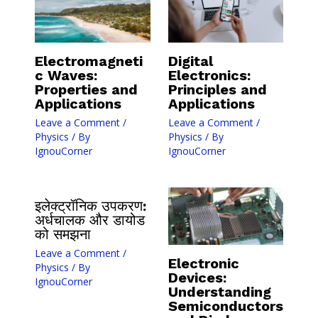
Electromagneti
Digital
c Waves:
Electronics:
Properties and
Principles and
Applications
Applications
Leave a Comment
/
Leave a Comment
/
Physics
/ By
Physics
/ By
IgnouCorner
IgnouCorner
इलेक्ट्रॉनिक उपकरण:
अर्धचालक और डायोड
को समझना
Leave a Comment
/
Electronic
Physics
/ By
Devices:
IgnouCorner
Understanding
Semiconductors