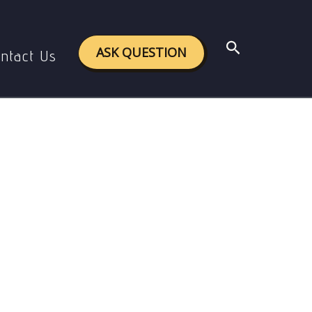
ए।
Search
ASK QUESTION
ntact Us